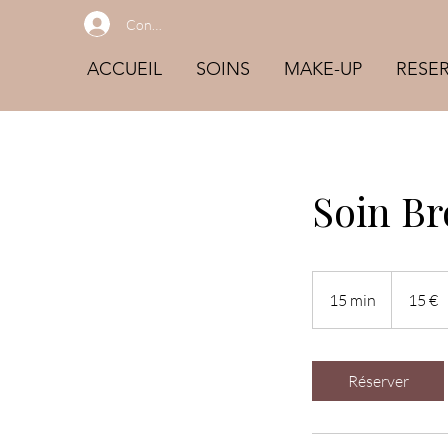
Connexion
ACCUEIL
SOINS
MAKE-UP
RESE
Soin Br
15
euros
15 min
1
15 €
5
m
i
Réserver
n