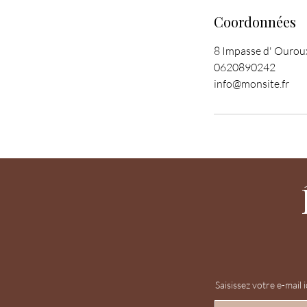
Coordonnées
8 Impasse d' Ouroux
0620890242
info@monsite.fr
Saisissez votre e-mail i