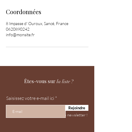
Coordonnées
8 Impasse d' Ouroux, Sancé, France
0620890242
info@monsite.fr
Êtes-vous sur
la liste ?
Saisissez votre e-mail ici
Rejoindre
Ne ratez rien, inscrivez vous à notre newsletter !