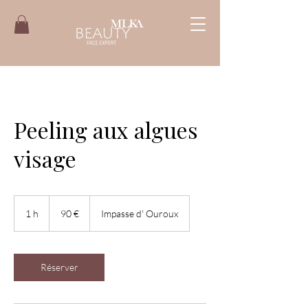
Peeling aux algues
visage
90
euros
1 h
1
90 €
Impasse d' Ouroux
Réserver