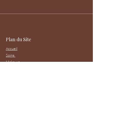
Plan du Site
Accueil
Soins
Make-up
Réservation
Contact
Ouverture
Lundi-Vendredi : 9h00 - 18h00
Week-end fermé
Tél :
06 20 89 02 42