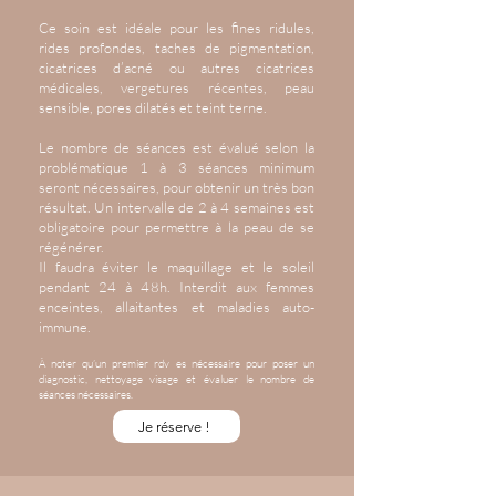
Ce soin est idéale pour les fines ridules,
rides profondes, taches de pigmentation,
cicatrices d’acné ou autres cicatrices
médicales, vergetures récentes, peau
sensible, pores dilatés et teint terne.
Le nombre de séances est évalué selon la
problématique 1 à 3 séances minimum
seront nécessaires, pour obtenir un très bon
résultat. Un intervalle de 2 à 4 semaines est
obligatoire pour permettre à la peau de se
régénérer.
Il faudra éviter le maquillage et le soleil
pendant 24 à 48h. Interdit aux femmes
enceintes, allaitantes et maladies auto-
immune.
À noter qu’un premier rdv es nécessaire pour poser un
diagnostic, nettoyage visage et évaluer le nombre de
séances nécessaires.
Je réserve !