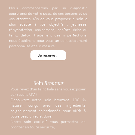
Nous commencerons par un diagnostic
approfondi de votre peau, de ses besoins et de
vos attentes, afin de vous proposer le soin le
plus adapté à vos objectifs : jeunesse,
réhydratation, apaisement, confort, éclat du
teint, détox, traitement des imperfections,
nous établirons pour vous un soin totalement
personnalisé et sur mesure.
Je réserve !
Soin
Bronzant
Vous rêvez d'un teint hâlé sans vous exposer
aux rayons UV ?
Découvrez notre soin bronzant 100 %
naturel, conçu avec des ingrédients
soigneusement sélectionnés pour offrir à
votre peau un éclat doré.
Notre soin exclusif vous permettra de
bronzer en toute sécurité,