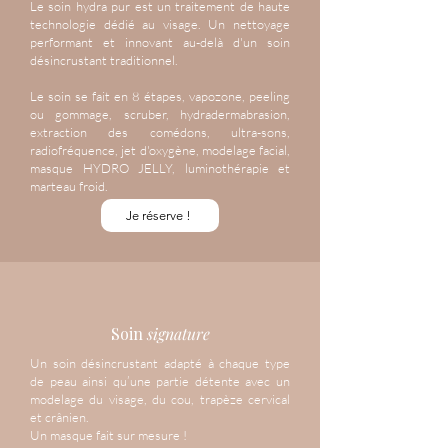
Le soin hydra pur est un traitement de haute
technologie dédié au visage. Un nettoyage
performant et innovant au-delà d'un soin
désincrustant traditionnel.
Le soin se fait en 8 étapes, vapozone, peeling
ou gommage, scruber, hydradermabrasion,
extraction des comédons, ultra-sons,
radiofréquence, jet d'oxygène, modelage facial,
masque HYDRO JELLY, luminothérapie et
marteau froid.
Je réserve !
Soin
signature
Un soin désincrustant adapté à chaque type
de peau ainsi qu’une partie détente avec un
modelage du visage, du cou, trapèze cervical
et crânien.
Un masque fait sur mesure !