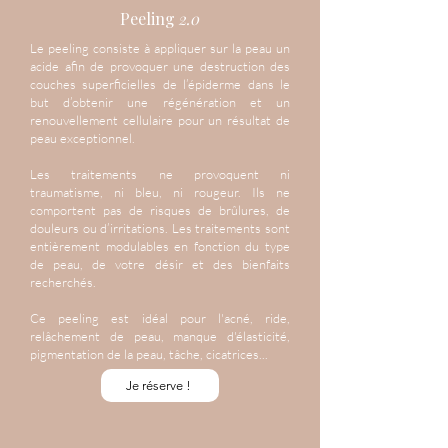
Peeling
2.0
Le peeling consiste à appliquer sur la peau un
acide afin de provoquer une destruction des
couches superficielles de l’épiderme dans le
but d’obtenir une régénération et un
renouvellement cellulaire pour un résultat de
peau exceptionnel.
Les traitements ne provoquent ni
traumatisme, ni bleu, ni rougeur. Ils ne
comportent pas de risques de brûlures, de
douleurs ou d’irritations. Les traitements sont
entièrement modulables en fonction du type
de peau, de votre désir et des bienfaits
recherchés.
Ce peeling est idéal pour l'acné, ride,
relâchement de peau, manque d'élasticité,
pigmentation de la peau, tâche, cicatrices...
Je réserve !