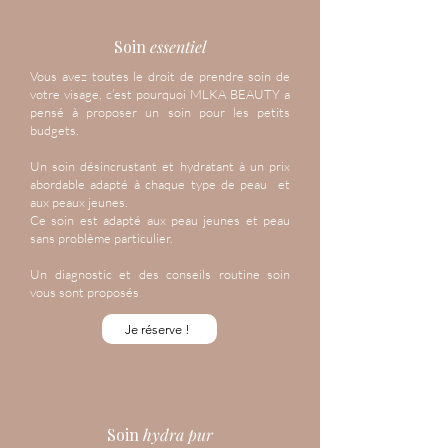
Soin
essentiel
Vous avez toutes le droit de prendre soin de
votre visage, c’est pourquoi MLKA BEAUTY a
pensé à proposer un soin pour les petits
budgets.
Un soin désincrustant et hydratant à un prix
abordable adapté à chaque type de peau et
aux peaux jeunes.
Ce soin est adapté aux peau jeunes et peau
sans problème particulier.
Un diagnostic et des conseils routine soin
vous sont proposés
Je réserve !
Soin
hydra pur