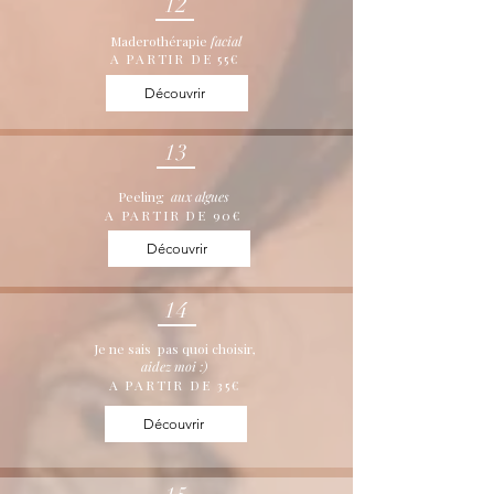
12
Maderothérapie
facial
A PARTIR DE 55€
Découvrir
13
Peeling
aux algues
A PARTIR DE 90€
Découvrir
14
Je ne sais pas quoi choisir,
aidez moi :)
A PARTIR DE 35€
Découvrir