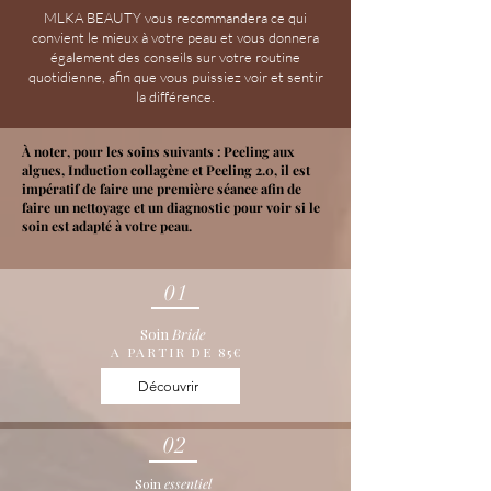
MLKA BEAUTY vous recommandera ce qui
convient le mieux à votre peau et vous donnera
également des conseils sur votre routine
quotidienne, afin que vous puissiez voir et sentir
la différence.
À noter, pour les soins suivants : Peeling aux
algues, Induction collagène et Peeling 2.0, il est
impératif de faire une première séance afin de
faire un nettoyage et un diagnostic pour voir si le
soin est adapté à votre peau.
01
Soin
Bride
A PARTIR DE 85€
Découvrir
02
Soin
essentiel