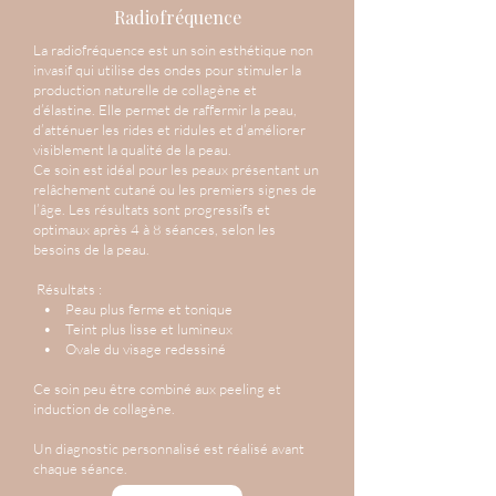
Radiofréquence
La radiofréquence est un soin esthétique non
invasif qui utilise des ondes pour stimuler la
production naturelle de collagène et
d’élastine. Elle permet de raffermir la peau,
d’atténuer les rides et ridules et d’améliorer
visiblement la qualité de la peau.
Ce soin est idéal pour les peaux présentant un
relâchement cutané ou les premiers signes de
l’âge. Les résultats sont progressifs et
optimaux après 4 à 8 séances, selon les
besoins de la peau.
Résultats :
• Peau plus ferme et tonique
• Teint plus lisse et lumineux
• Ovale du visage redessiné
Ce soin peu être combiné aux peeling et
induction de collagène.
Un diagnostic personnalisé est réalisé avant
chaque séance.