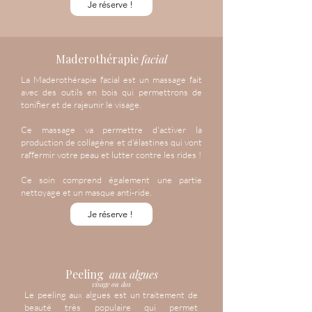
Je réserve !
Maderothérapie
facial
La Maderothérapie facial est un massage fait
avec des outils en bois qui permettrons de
tonifier et de rajeunir le visage.
Ce massage va permettre d'activer la
production de collagène et d'élastines qui vont
raffermir votre peau et lutter contre les rides !
Ce soin comprend également une partie
nettoyage et un masque anti-ride.
Je réserve !
Peeling
aux algues
visage ou dos
Le peeling aux algues est un traitement de
beauté très populaire qui permet