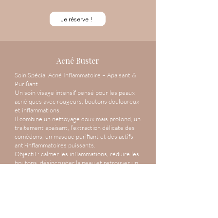
Je réserve !
Acné Buster
Soin Spécial Acné Inflammatoire – Apaisant &
Purifiant
Un soin visage intensif pensé pour les peaux
acnéiques avec rougeurs, boutons douloureux
et inflammations.
Il combine un nettoyage doux mais profond, un
traitement apaisant, l’extraction délicate des
comédons, un masque purifiant et des actifs
anti-inflammatoires puissants.
Objectif : calmer les inflammations, réduire les
boutons, désincruster la peau et retrouver un
teint apaisé.
Je réserve !