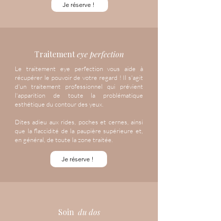
Je réserve !
Traitement
eye perfection
Le traitement eye perfection vous aide à
récupérer le pouvoir de votre regard ! Il s'agit
d'un traitement professionnel qui prévient
l'apparition de toute la problématique
esthétique du contour des yeux.
Dites adieu aux rides, poches et cernes, ainsi
que la flaccidité de la paupière supérieure et,
en général, de toute la zone traitée.
Je réserve !
Soin
du dos