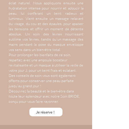
éclat naturel. Nous appliquons ensuite une
hydratation intense pour nourrir et adoucir la
peau, lui conférant un teint radieux et
lumineux. Vient ensuite un massage relaxant
du visage, du cou et des épaules, pour apaiser
les tensions et offrir un moment de détente
absolue. Un soin des lèvres nourrissant
sublime vos lèvres, tandis qu’un massage des
mains pendant la pose du masque enveloppe
vos sens dans un bien-être total.
Pour prolonger les bienfaits de ce soin,
repartez avec une ampoule boosteur
revitalisante et un masque à utiliser la veille de
votre jour J, pour un teint frais et éclatant.
Des conseils de soin vous sont également
offerts pour conserver une peau parfaite
jusqu’au grand jour !
Découvrez la beauté et le bien-être dans
toute leur splendeur avec notre Soin BRIDE,
conçu pour vous faire rayonner.
Je réserve !