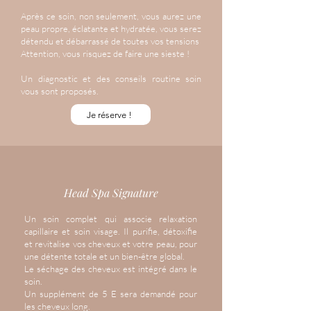
Après ce soin, non seulement, vous aurez une
peau propre, éclatante et hydratée, vous serez
détendu et débarrassé de toutes vos tensions
Attention, vous risquez de faire une sieste !
Un diagnostic et des conseils routine soin
vous sont proposés.
Je réserve !
Head Spa Signature
Un soin complet qui associe relaxation
capillaire et soin visage. Il purifie, détoxifie
et revitalise vos cheveux et votre peau, pour
une détente totale et un bien-être global.
Le séchage des cheveux est intégré dans le
soin.
Un supplément de 5 E sera demandé pour
les cheveux long.