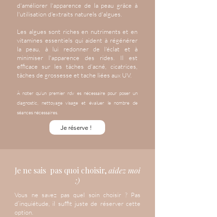
d'améliorer l'apparence de la peau grâce à
l'utilisation d'extraits naturels d'algues.
Les algues sont riches en nutriments et en
vitamines essentiels qui aident à régénérer
la peau, à lui redonner de l'éclat et à
minimiser l'apparence des rides. Il est
efficace sur les tâches d'acné, cicatrices,
tâches de grossesse et tache liées aux UV.
À n
oter qu’un premier rdv es nécessaire pour poser un
diagnostic, nettoyage visage et évaluer le nombre de
séances nécessaires.
Je réserve !
Je ne sais pas quoi choisir,
aidez moi
:)
Vous ne savez pas quel soin choisir ? Pas
d’inquiétude, il suffit juste de réserver cette
option.