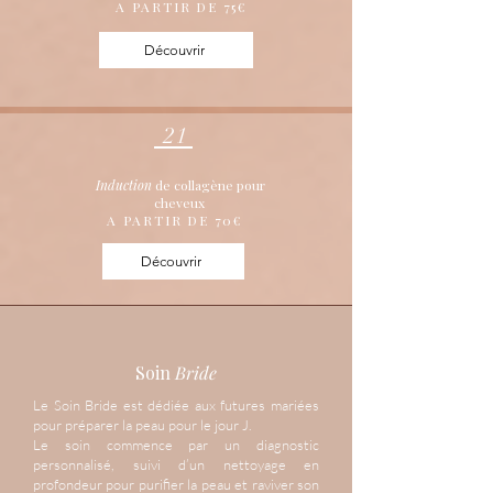
A PARTIR DE 75
€
Découvrir
21
Induction
de collagène pour
cheveux
A PARTIR DE 70€
Découvrir
Soin
Bride
Le Soin Bride est dédiée aux futures mariées
pour préparer la peau pour le jour J.
Le soin commence par un diagnostic
personnalisé, suivi d’un nettoyage en
profondeur pour purifier la peau et raviver son