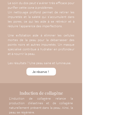
Le soin du dos peut s'avérer très efficace pour
purifier cette zone à problèmes.
Un nettoyage profond permet de retirer les
impuretés et la saleté qui s'accumulent dans
les pores, ce qui les aide à se rétrécir et à
réduire l'apparence des imperfections.
Une exfoliation aide à éliminer les cellules
mortes de la peau pour la débarrasser des
points noirs et autres impuretés. Un masque
spécialisé contribue à hydrater en profondeur
et à nourrir la peau.
Les résultats ? Une peau saine et lumineuse.
Je réserve !
Induction de collagène
L'induction de collagène relance la
production d’élastines et de collagène
naturellement présent dans la peau. Ainsi, la
peau se régénère.