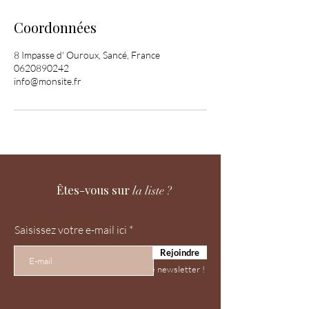
Coordonnées
8 Impasse d' Ouroux, Sancé, France
0620890242
info@monsite.fr
Êtes-vous sur
la liste ?
Saisissez votre e-mail ici
Rejoindre
Ne ratez rien, inscrivez vous à notre newsletter !