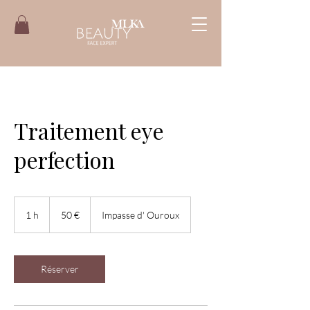
Traitement eye
perfection
50
euros
1 h
1
50 €
Impasse d' Ouroux
Réserver