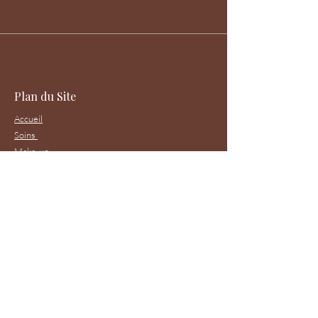
Plan du Site
Accueil
Soins
Make-up
Réservation
Contact
Ouverture
Lundi-Vendredi : 9h00 - 18h00
Week-end fermé
Tél :
06 20 89 02 42